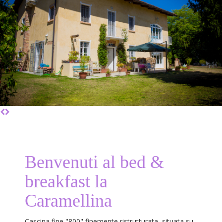
Benvenuti al bed &
breakfast la
Caramellina
Cascina fine "800" finemente ristrutturata, situata su